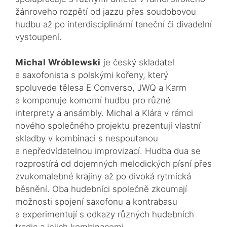
žánroveho rozpětí od jazzu přes soudobovou
hudbu až po interdisciplinární taneční či divadelní
vystoupení.
Michal Wróblewski
je český skladatel
a saxofonista s polskými kořeny, který
spoluvede tělesa E Converso, JWQ a Karm
a komponuje komorní hudbu pro různé
interprety a ansámbly. Michal a Klára v rámci
nového společného projektu prezentují vlastní
skladby v kombinaci s nespoutanou
a nepředvídatelnou improvizací. Hudba dua se
rozprostírá od dojemných melodických písní přes
zvukomalebné krajiny až po divoká rytmická
běsnění. Oba hudebníci společně zkoumají
možnosti spojení saxofonu a kontrabasu
a experimentují s odkazy různých hudebních