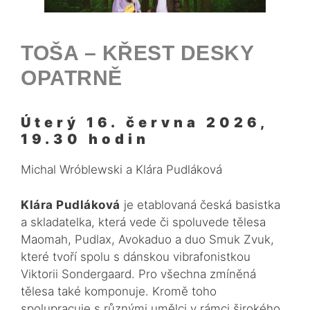
TOŠA – KŘEST DESKY
OPATRNĚ
Úterý 16. června 2026,
19.30 hodin
Michal Wróblewski a Klára Pudláková
Klára Pudláková
je etablovaná česká basistka
a skladatelka, která vede či spoluvede tělesa
Maomah, Pudlax, Avokaduo a duo
Smuk Zvuk,
které tvoří
spolu s dánskou vibrafonistkou
Viktorii Sondergaard. Pro všechna zmíněná
tělesa také komponuje. Kromě toho
spolupracuje s různými umělci v rámci širokého