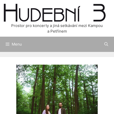
Přeskočit
na
obsah
Prostor pro koncerty a jiná setkávání mezi Kampou
a Petřínem
Menu