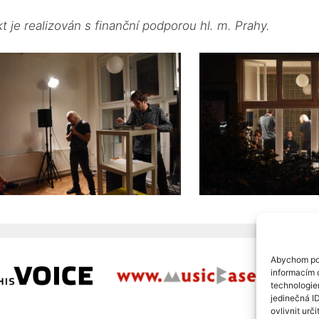
kt je realizován s finanční podporou hl. m. Prahy.
Abychom pos
informacím o
technologie
jedinečná I
ovlivnit urči