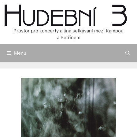
Přeskočit
na
obsah
Prostor pro koncerty a jiná setkávání mezi Kampou
a Petřínem
Menu