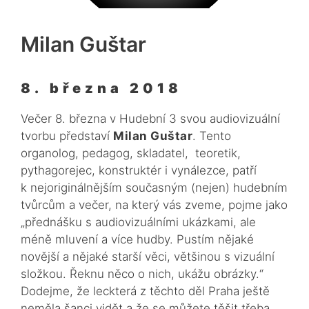
Milan Guštar
8. března 2018
Večer 8. března v Hudební 3 svou audiovizuální
tvorbu představí
Milan Guštar
. Tento
organolog, pedagog, skladatel, teoretik,
pythagorejec, konstruktér i vynálezce, patří
k nejoriginálnějším současným (nejen) hudebním
tvůrcům a večer, na který vás zveme, pojme jako
„přednášku s audiovizuálními ukázkami, ale
méně mluvení a více hudby. Pustím nějaké
novější a nějaké starší věci, většinou s vizuální
složkou. Řeknu něco o nich, ukážu obrázky.“
Dodejme, že leckterá z těchto děl Praha ještě
neměla šanci vidět a že se můžete těšit třeba