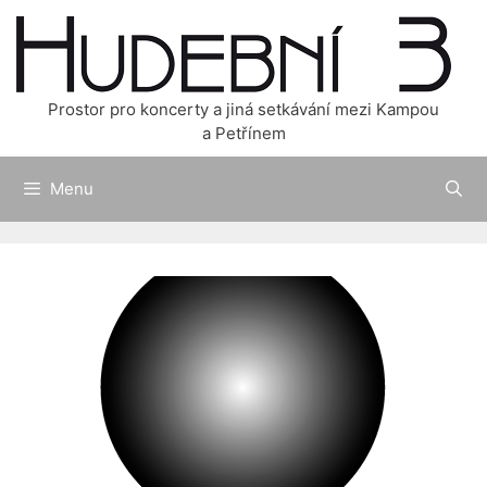
Přeskočit
na
obsah
Prostor pro koncerty a jiná setkávání mezi Kampou
a Petřínem
Menu