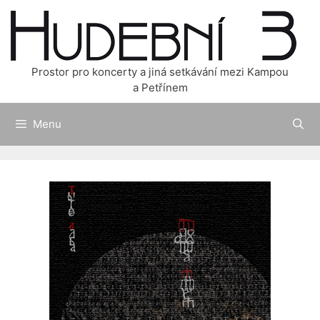
Přeskočit
na
obsah
Prostor pro koncerty a jiná setkávání mezi Kampou
a Petřínem
Menu