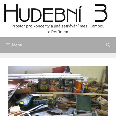
Přeskočit
na
obsah
Prostor pro koncerty a jiná setkávání mezi Kampou
a Petřínem
Menu