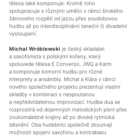
tělesa také komponuje. Kromě toho
spolupracuje s různými umělci v rámci širokého
žánroveho rozpětí od jazzu přes soudobovou
hudbu až po interdisciplinární taneční či divadelní
vystoupení.
Michal Wróblewski
je český skladatel
a saxofonista s polskými kořeny, který
spoluvede tělesa E Converso, JWQ a Karm
a komponuje komorní hudbu pro různé
interprety a ansámbly. Michal a Klára v rámci
nového společného projektu prezentují vlastní
skladby v kombinaci s nespoutanou
a nepředvídatelnou improvizací. Hudba dua se
rozprostírá od dojemných melodických písní přes
zvukomalebné krajiny až po divoká rytmická
běsnění. Oba hudebníci společně zkoumají
možnosti spojení saxofonu a kontrabasu