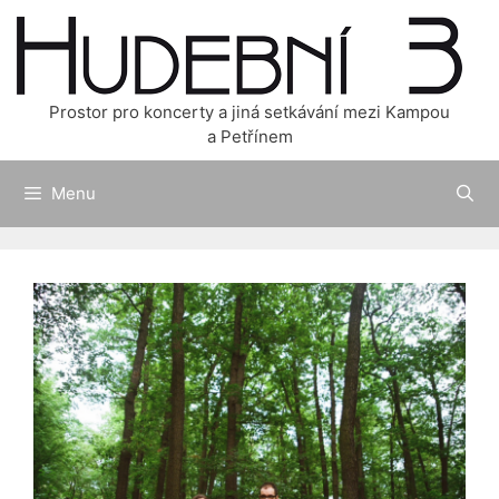
Přeskočit
na
obsah
Prostor pro koncerty a jiná setkávání mezi Kampou
a Petřínem
Menu