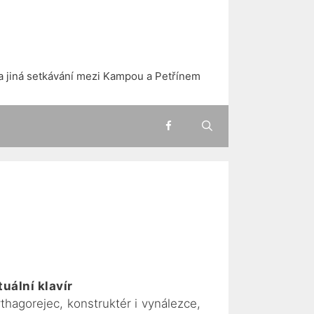
a jiná setkávání mezi Kampou a Petřínem
uální klavír
thagorejec, konstruktér i vynálezce,