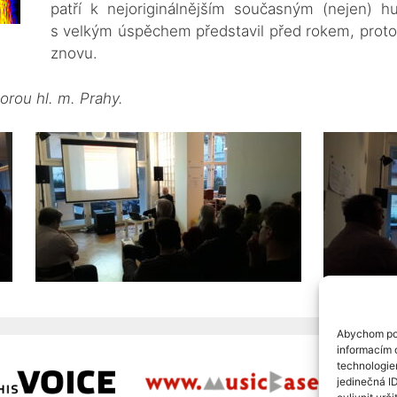
patří k nejoriginálnějším současným (nejen)
s velkým úspěchem představil před rokem, proto js
znovu.
orou hl. m. Prahy.
Abychom pos
informacím o
technologie
jedinečná I