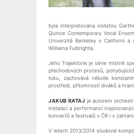
byla interpretována violistou Gar
Quince Contemporary Vocal Ensemb
Univerzitě Berkeley v Californii
Williama Fulbrighta.
Jeho Trajektorie je série místně sp
přechodových procesů, pohybujícíc
toku, zachovává několik konstantn
prostředí, přítomností diváků a hra
JAKUB RATAJ
je autorem orchestr
instalací a performancí inspirova
koncertů a festivalů v ČR i v zahrani
V letech 2013/2014 studoval kompo