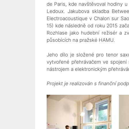
de Paris, kde navštěvoval hodiny u
Ledoux. Jakubova skladba Betwee
Electroacoustique v Chalon sur S
15) kde následně od roku 2015 zač
Rozhlase jako hudební režisér a z
působících na pražské HAMU.
Jeho dílo je složené pro tenor sax
vytvořené přehrávačem ve spojení 
nástrojem a elektronickým přehrávání
Projekt je realizován s finanční podp