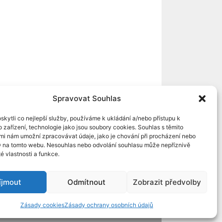
Spravovat Souhlas
kytli co nejlepší služby, používáme k ukládání a/nebo přístupu k
 zařízení, technologie jako jsou soubory cookies. Souhlas s těmito
mi nám umožní zpracovávat údaje, jako je chování při procházení nebo
D na tomto webu. Nesouhlas nebo odvolání souhlasu může nepříznivě
té vlastnosti a funkce.
íjmout
Odmítnout
Zobrazit předvolby
Zásady cookies
Zásady ochrany osobních údajů