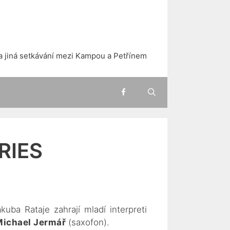
a jiná setkávání mezi Kampou a Petřínem
RIES
uba Rataje zahrají mladí interpreti
ichael Jermář
(saxofon).