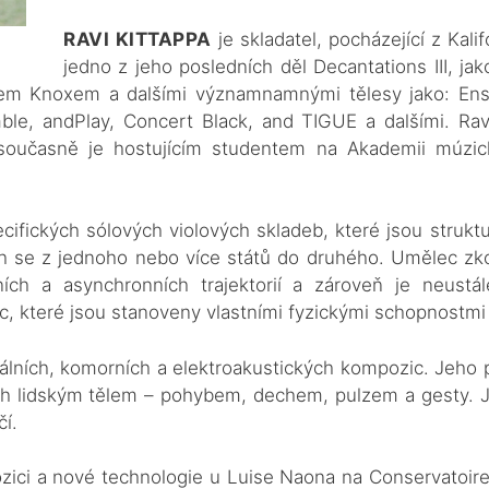
RAVI KITTAPPA
je skladatel, pocházející z Kal
jedno z jeho posledních děl Decantations III, jak
them Knoxem a dalšími významnamnými tělesy jako: En
le, andPlay, Concert Black, and TIGUE a dalšími. Rav
 a současně je hostujícím studentem na Akademii múzi
ecifických sólových violových skladeb, které jsou struk
h se z jednoho nebo více států do druhého. Umělec zk
ích a asynchronních trajektorií a zároveň je neustá
nic, které jsou stanoveny vlastními fyzickými schopnostmi
álních, komorních a elektroakustických kompozic. Jeho
ných lidským tělem – pohybem, dechem, pulzem a gesty. 
čí.
zici a nové technologie u Luise Naona na Conservatoir