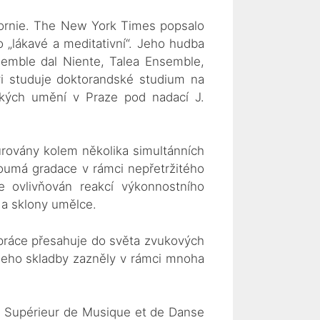
ifornie. The New York Times popsalo
o „lákavé a meditativní“. Jeho hudba
semble dal Niente, Talea Ensemble,
i studuje doktorandské studium na
ckých umění v Praze pod nadací J.
turovány kolem několika simultánních
oumá gradace v rámci nepřetržitého
le ovlivňován reakcí výkonnostního
 a sklony umělce.
 práce přesahuje do světa zvukových
Jeho skladby zazněly v rámci mnoha
e Supérieur de Musique et de Danse