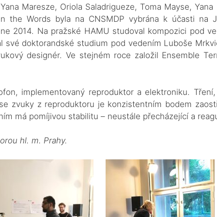
 Yana Maresze, Oriola Saladrigueze, Toma Mayse, Yana 
n the Words byla na CNSMDP vybrána k účasti na J
aone 2014. Na pražské HAMU studoval kompozici pod ve
al své doktorandské studium pod vedením Luboše Mrkv
vukový designér. Ve stejném roce založil Ensemble Te
ofon, implementovaný reproduktor a elektroniku. Tření,
se zvuky z reproduktoru je konzistentním bodem zaost
m má pomíjivou stabilitu – neustále přecházející a reagu
orou hl. m. Prahy.