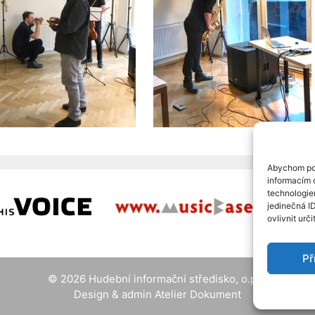
Abychom pos
informacím o
technologie
jedinečná I
ovlivnit urči
Př
© 2026
Hudební informační středisko, o.p.s.
Design & admin
Atelier Dokument