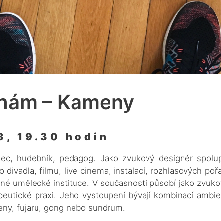
ahám – Kameny
3, 19.30 hodin
ec, hudebník, pedagog. Jako zvukový designér spolu
o divadla, filmu, live cinema, instalací, rozhlasových p
né umělecké instituce. V současnosti působí jako zvuk
eutické praxi. Jeho vystoupení bývají kombinací ambie
eny, fujaru, gong nebo sundrum.