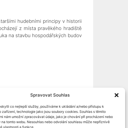
aršími hudebními principy v historii
ocházejí z místa pravěkého hradiště
opuka na stavbu hospodářských budov
Spravovat Souhlas
kytli co nejlepší služby, používáme k ukládání a/nebo přístupu k
 zařízení, technologie jako jsou soubory cookies. Souhlas s těmito
mi nám umožní zpracovávat údaje, jako je chování při procházení nebo
D na tomto webu. Nesouhlas nebo odvolání souhlasu může nepříznivě
té vlastnosti a funkce.