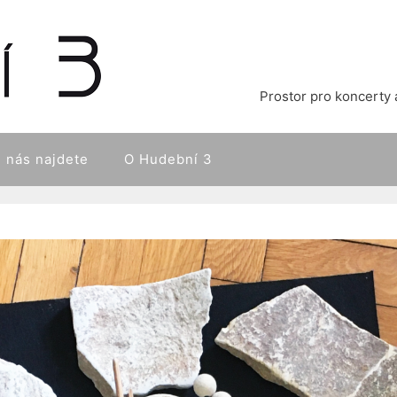
Prostor pro koncerty 
 nás najdete
O Hudební 3