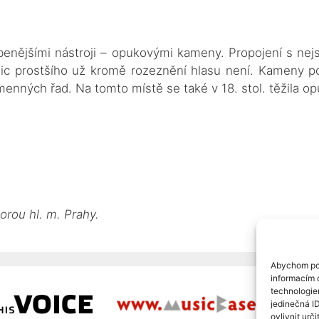
enějšími nástroji – opukovými kameny. Propojení s nejst
 nic prostšího už kromě rozeznění hlasu není. Kameny p
enných řad. Na tomto místě se také v 18. stol. těžila 
orou hl. m. Prahy.
Abychom pos
informacím o
technologie
jedinečná I
ovlivnit urči