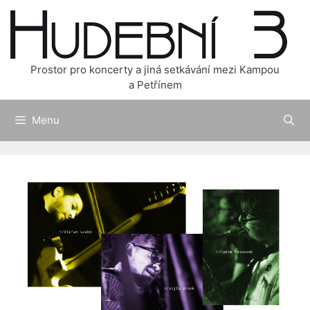
Přeskočit
na
obsah
Prostor pro koncerty a jiná setkávání mezi Kampou
a Petřínem
Menu