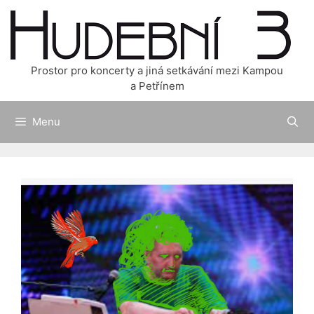
Přeskočit
na
obsah
Prostor pro koncerty a jiná setkávání mezi Kampou
a Petřínem
Menu