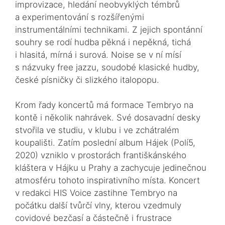
improvizace, hledání neobvyklých témbrů
a experimentování s rozšířenými
instrumentálními technikami. Z jejich spontánní
souhry se rodí hudba pěkná i nepěkná, tichá
i hlasitá, mírná i surová. Noise se v ní mísí
s názvuky free jazzu, soudobé klasické hudby,
české písničky či slizkého italopopu.
Krom řady koncertů má formace Tembryo na
kontě i několik nahrávek. Své dosavadní desky
stvořila ve studiu, v klubu i ve zchátralém
koupališti. Zatím poslední album Hájek (Polí5,
2020) vzniklo v prostorách františkánského
kláštera v Hájku u Prahy a zachycuje jedinečnou
atmosféru tohoto inspirativního místa. Koncert
v redakci HIS Voice zastihne Tembryo na
počátku další tvůrčí vlny, kterou vzedmuly
covidové bezčasí a částečně i frustrace